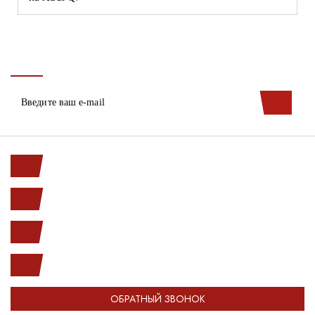
Ленинский пр. 146к1
с 10.00 до 20.00
(812) 987-33-03
info@open-car.ru
ОБРАТНЫЙ ЗВОНОК