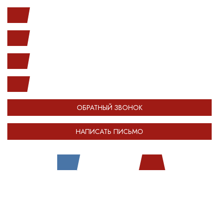
Ленинский пр. 146к1
с 10.00 до 20.00
(812) 987-33-03
info@open-car.ru
ОБРАТНЫЙ ЗВОНОК
НАПИСАТЬ ПИСЬМО
Все права защищены.
Сделано в
Module-Web
Обращаем ваше внимание на то, что сайт OPENCAR.RU носит