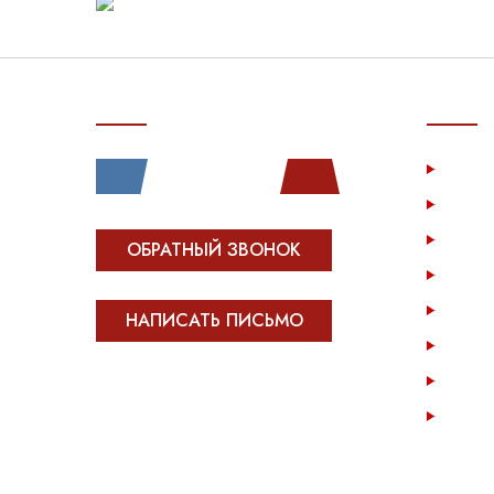
СВЯЗЬ С НАМИ
ПОКУП
Услу
Катал
Инфо
ОБРАТНЫЙ ЗВОНОК
Опла
Возв
НАПИСАТЬ ПИСЬМО
Опто
Конта
Все права защищены.
Сделано в
Module-Web
Карта