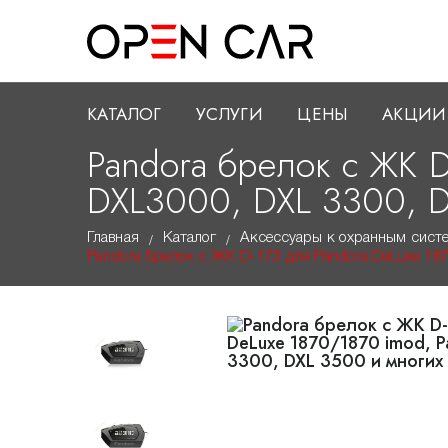
КАТАЛОГ
УСЛУГИ
ЦЕНЫ
АКЦИИ
Pandora брелок с ЖК D
DXL3000, DXL 3300, D
Главная
Каталог
Аксессуары к охранным сист
/
/
Pandora брелок с ЖК D-173 для Pandora DeLuxe 187