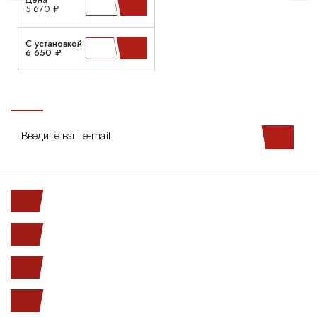
5 670 ₽
С установкой
6 650 ₽
Ленинский пр. 146к1
с 10.00 до 20.00
(812) 987-33-03
info@open-car.ru