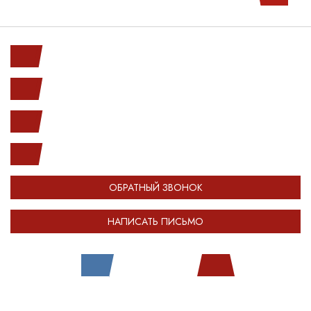
Ленинский пр. 146к1
с 10.00 до 20.00
(812) 987-33-03
info@open-car.ru
ОБРАТНЫЙ ЗВОНОК
НАПИСАТЬ ПИСЬМО
Все права защищены.
Сделано в
Module-Web