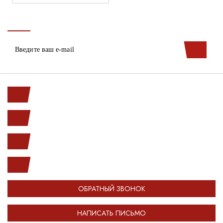
Ленинский пр. 146к1
с 10.00 до 20.00
(812) 987-33-03
info@open-car.ru
ОБРАТНЫЙ ЗВОНОК
НАПИСАТЬ ПИСЬМО