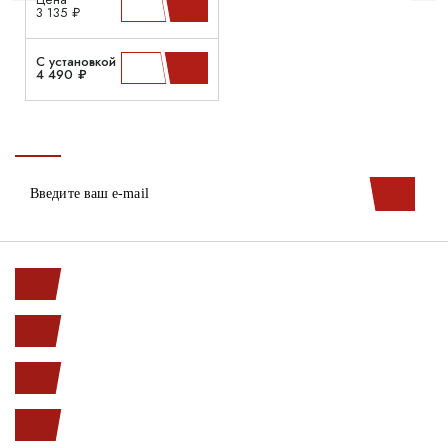
3 135 ₽
С установкой
4 490 ₽
Ленинский пр. 146к1
с 10.00 до 20.00
(812) 987-33-03
info@open-car.ru