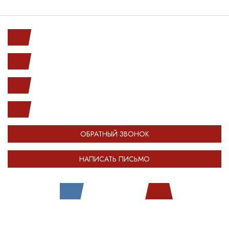
Ленинский пр. 146к1
с 10.00 до 20.00
(812) 987-33-03
info@open-car.ru
ОБРАТНЫЙ ЗВОНОК
НАПИСАТЬ ПИСЬМО
Все права защищены.
Сделано в
Module-Web