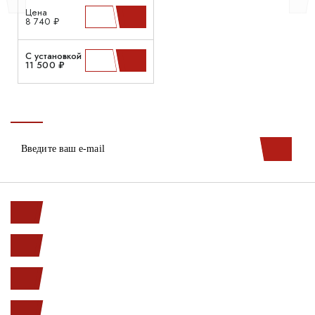
Цена
8 740 ₽
С установкой
11 500 ₽
Ленинский пр. 146к1
с 10.00 до 20.00
(812) 987-33-03
info@open-car.ru