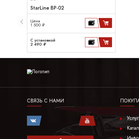
StarLine BP-02
Цена
1 500 ₽
С установкой
2 490 ₽
СВЯЗЬ С НАМИ
ПОКУП
Услу
Катал
Инфо