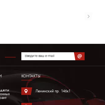
И
КОНТАКТЫ
одели
Ленинский пр. 146к1
гонных
рант