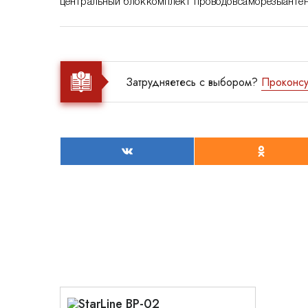
центральный блоккомплект проводовсаморезыантен
Затрудняетесь с выбором?
Проконсу