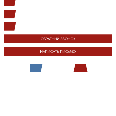
с 10.00 до 20.00
(812) 987-33-03
info@open-car.ru
ОБРАТНЫЙ ЗВОНОК
НАПИСАТЬ ПИСЬМО
Все права защищены.
Сделано в
Module-Web
Обращаем ваше внимание на то, что сайт OPENCAR.RU носит исключительно
информационный (ознакомительный) характер и ни при каких условиях не
является публичной офертой, определяемой положениями Статьи 437
Гражданского кодекса Российской Федерации. Оставляя любые персональные
данные на сайте OPENCAR, вы автоматически соглашаетесь с
политикой
конфиденциальности
.