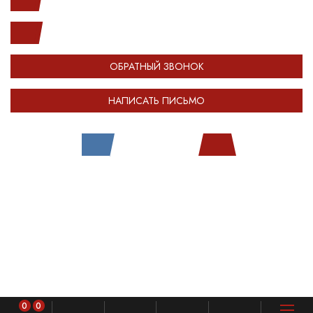
(812) 987-33-03
info@open-car.ru
ОБРАТНЫЙ ЗВОНОК
НАПИСАТЬ ПИСЬМО
Все права защищены.
Сделано в
Module-Web
Обращаем ваше внимание на то, что сайт OPENCAR.RU носит исключительно
информационный (ознакомительный) характер и ни при каких условиях не
является публичной офертой, определяемой положениями Статьи 437
Гражданского кодекса Российской Федерации. Оставляя любые персональные
данные на сайте OPENCAR, вы автоматически соглашаетесь с
политикой
конфиденциальности
.
0
0