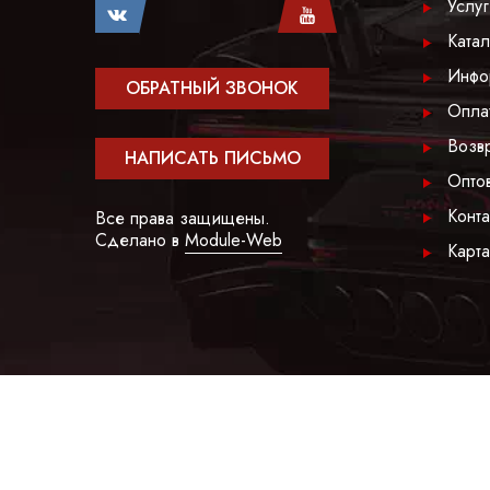
Услу
Катал
Инфо
ОБРАТНЫЙ ЗВОНОК
Опла
Возв
НАПИСАТЬ ПИСЬМО
Опто
Конта
Все права защищены.
Сделано в
Module-Web
Карта
Обращаем ваше внимание на то, что сайт OPENCAR.RU но
определяемой положениями Статьи 437 Гражданского код