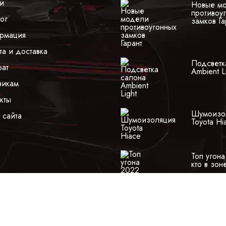
ги
Новые м
противоу
ог
замков Га
рмация
та и доставка
Подсветк
рат
Ambient L
викам
кты
Шумоизо
 сайта
Toyota Hi
Топ угон
кто в зон
сит исключительно информационный (ознакомительный) характер и ни 
екса Российской Федерации. Оставляя любые персональные данные на с