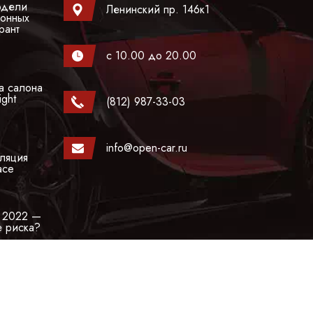
одели
Ленинский пр. 146к1
гонных
рант
с 10.00 до 20.00
а салона
ight
(812) 987-33-03
info@open-car.ru
ляция
ace
а 2022 —
е риска?
при каких условиях не является публичной офертой,
айте OPENCAR, вы автоматически соглашаетесь с