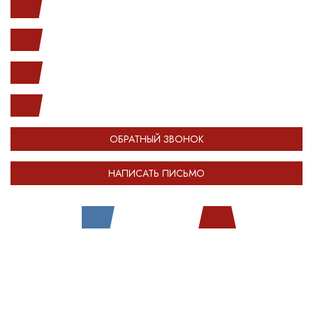
Ленинский пр. 146к1
с 10.00 до 20.00
(812) 987-33-03
info@open-car.ru
ОБРАТНЫЙ ЗВОНОК
НАПИСАТЬ ПИСЬМО
Все права защищены.
Сделано в
Module-Web
Обращаем ваше внимание на то, что сайт OPENCAR.RU носит исключительно
информационный (ознакомительный) характер и ни при каких условиях не