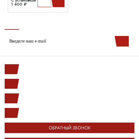
С установкой
1 400 ₽
Ленинский пр. 146к1
с 10.00 до 20.00
(812) 987-33-03
info@open-car.ru
ОБРАТНЫЙ ЗВОНОК