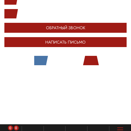
(812) 987-33-03
info@open-car.ru
ОБРАТНЫЙ ЗВОНОК
НАПИСАТЬ ПИСЬМО
Все права защищены.
Сделано в
Module-Web
Обращаем ваше внимание на то, что сайт OPENCAR.RU носит исключительно
информационный (ознакомительный) характер и ни при каких условиях не
является публичной офертой, определяемой положениями Статьи 437
Гражданского кодекса Российской Федерации. Оставляя любые персональные
данные на сайте OPENCAR, вы автоматически соглашаетесь с
политикой
конфиденциальности
.
0
0