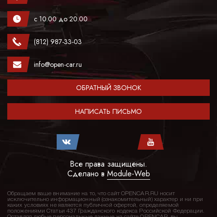
с 10.00 до 20.00
(812) 987-33-03
info@open-car.ru
ОБРАТНЫЙ ЗВОНОК
НАПИСАТЬ ПИСЬМО
Все права защищены.
Сделано в
Module-Web
Обращаем ваше внимание на то, что сайт OPENCAR.RU носит
исключительно информационный (ознакомительный) характер и ни при
каких условиях не является публичной офертой, определяемой
положениями Статьи 437 Гражданского кодекса Российской Федерации.
Оставляя любые персональные данные на сайте OPENCAR, вы