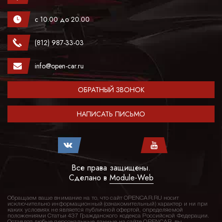
с 10.00 до 20.00
(812) 987-33-03
info@open-car.ru
ОБРАТНЫЙ ЗВОНОК
НАПИСАТЬ ПИСЬМО
Все права защищены.
Сделано в
Module-Web
Обращаем ваше внимание на то, что сайт OPENCAR.RU носит
исключительно информационный (ознакомительный) характер и ни при
каких условиях не является публичной офертой, определяемой
положениями Статьи 437 Гражданского кодекса Российской Федерации.
Оставляя любые персональные данные на сайте OPENCAR, вы