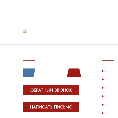
СВЯЗЬ С НАМИ
ПОКУП
Услу
Катал
Инфо
ОБРАТНЫЙ ЗВОНОК
Опла
Возв
НАПИСАТЬ ПИСЬМО
Опто