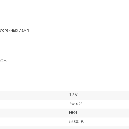
алогенных ламп
ECE.
12 V
7w x 2
HB4
5 000 K