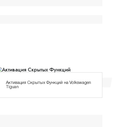
Активация Скрытых Функций на Volkswagen
Sta
Tiguan
Lan