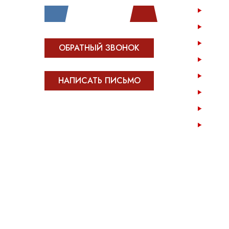
Услу
Катал
Инфо
ОБРАТНЫЙ ЗВОНОК
Опла
Возв
НАПИСАТЬ ПИСЬМО
Опто
Конта
Все права защищены.
Сделано в
Module-Web
Карта
Обращаем ваше внимание на то, что сайт OPENCAR.RU носит 