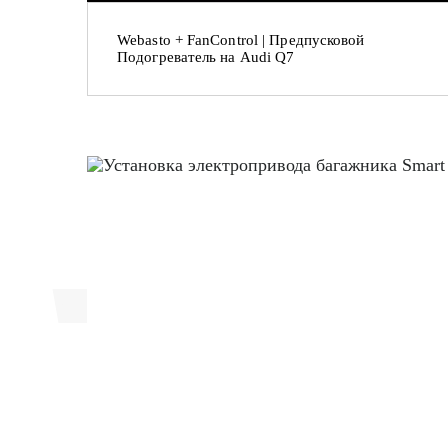
Webasto + FanControl | Предпусковой
Подогреватель на Audi Q7
ить комфорт
авто более