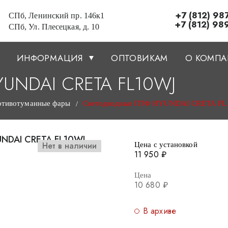
+7 (812) 98
СПб, Ленинский пр. 146к1
+7 (812) 98
СПб, Ул. Плесецкая, д. 10
ИНФОРМАЦИЯ
ОПТОВИКАМ
О КОМП
YUNDAI CRETA FL10WJ
отивотуманные фары
Светодиодные ПТФ HYUNDAI CRETA FL
/
Нет в наличии
Цена с установкой
11 950 ₽
Цена
10 680 ₽
В архиве