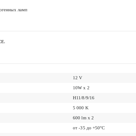
логенных ламп
CE.
12 V
10W x 2
H11/8/9/16
5 000 K
600 lm x 2
от -35 до +50°С