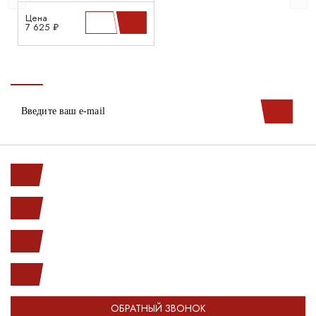
Цена
7 625 ₽
Ленинский пр. 146к1
с 10.00 до 20.00
(812) 987-33-03
info@open-car.ru
ОБРАТНЫЙ ЗВОНОК