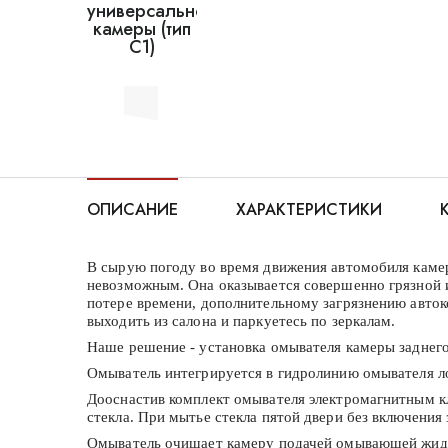
ОПИСАНИЕ
ХАРАКТЕРИСТИКИ
В сырую погоду во время движения автомобиля камера
невозможным. Она оказывается совершенно грязной и
потере времени, дополнительному загрязнению авток
выходить из салона и паркуетесь по зеркалам.
Наше решение - установка омывателя камеры заднег
Омыватель интегрируется в гидролинию омывателя ло
Дооснастив комплект омывателя электромагнитным кл
стекла. При мытье стекла пятой двери без включения
Омыватель очищает камеру подачей омывающей жидкос