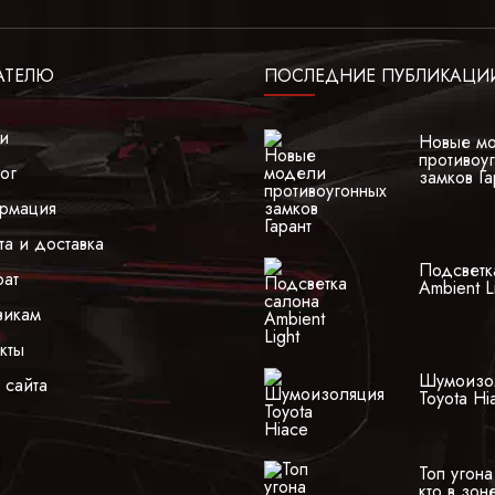
АТЕЛЮ
ПОСЛЕДНИЕ ПУБЛИКАЦИ
ги
Новые м
противоу
ог
замков Га
рмация
та и доставка
Подсветк
рат
Ambient L
викам
кты
Шумоизо
 сайта
Toyota Hi
Топ угон
кто в зон