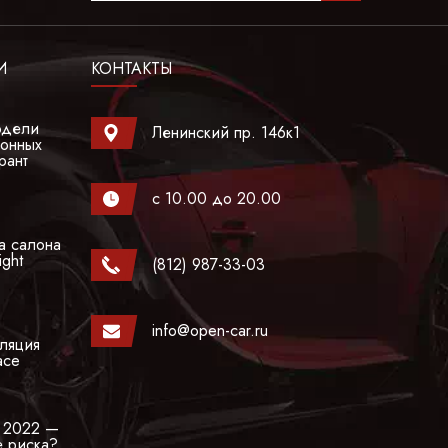
И
КОНТАКТЫ
одели
Ленинский пр. 146к1
гонных
рант
с 10.00 до 20.00
а салона
ight
(812) 987-33-03
info@open-car.ru
ляция
ace
а 2022 —
е риска?