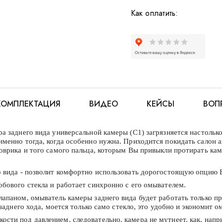
Как оплатить:
КОМПЛЕКТАЦИЯ
ВИДЕО
КЕЙСЫ
ВОП
 заднего вида универсальной камеры (С1) загрязняется настолько
менно тогда, когда особенно нужна. Приходится покидать салон а
оврика и того самого пальца, которым Вы привыкли протирать кам
о вида - позволит комфортно использовать дорогостоящую опцию 
бового стекла и работает синхронно с его омывателем.
апаном, омыватель камеры заднего вида будет работать только пр
 заднего хода, моется только само стекло, это удобно и экономит
ти под давлением, следовательно, камера не мутнеет, как, нап