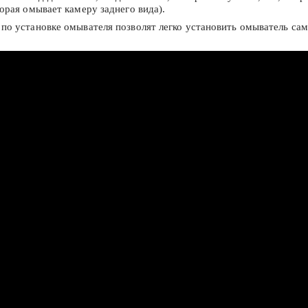
орая омывает камеру заднего вида).
о установке омывателя позволят легко установить омыватель сам