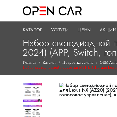
КАТАЛОГ
УСЛУГИ
ЦЕНЫ
АКЦИИ
Набор светодиодной п
2024) (APP, Switch, го
Главная
Каталог
Подсветка салона
OEM Ambie
/
/
/
Набор светодиодной подсветки MTF LIGHT для Lexus N