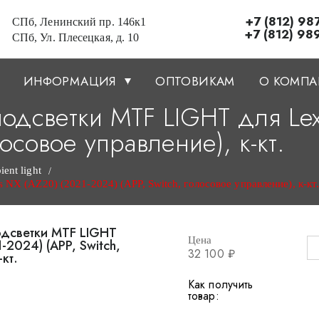
+7 (812) 98
СПб, Ленинский пр. 146к1
+7 (812) 98
СПб, Ул. Плесецкая, д. 10
ИНФОРМАЦИЯ
ОПТОВИКАМ
О КОМП
одсветки MTF LIGHT для Lex
лосовое управление), к-кт.
nt light
/
X (AZ20) (2021-2024) (APP, Switch, голосовое управление), к-кт
Цена
32 100 ₽
Как получить
товар: