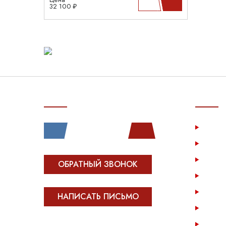
32 100 ₽
СВЯЗЬ С НАМИ
ПОКУП
Услу
Катал
Инфо
ОБРАТНЫЙ ЗВОНОК
Опла
Возв
НАПИСАТЬ ПИСЬМО
Опто
Конта
Все права защищены.