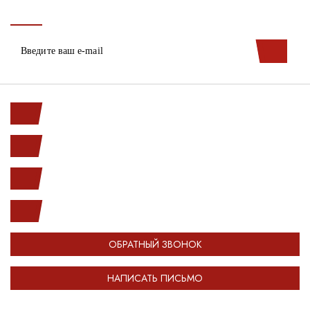
Ленинский пр. 146к1
с 10.00 до 20.00
(812) 987-33-03
info@open-car.ru
ОБРАТНЫЙ ЗВОНОК
НАПИСАТЬ ПИСЬМО