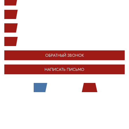
Ленинский пр. 146к1
с 10.00 до 20.00
(812) 987-33-03
info@open-car.ru
ОБРАТНЫЙ ЗВОНОК
НАПИСАТЬ ПИСЬМО
Все права защищены.
Сделано в
Module-Web
Обращаем ваше внимание на то, что сайт OPENCAR.RU носит исключительно
информационный (ознакомительный) характер и ни при каких условиях не
является публичной офертой, определяемой положениями Статьи 437