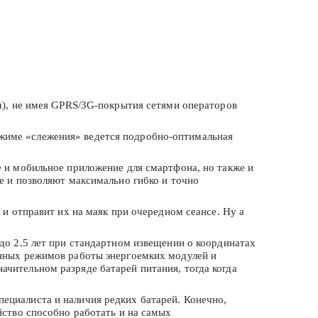
0м), не имея GPRS/3G-покрытия сетями операторов
жиме «слежения» ведется подробно-оптимальная
е и мобильное приложение для смартфона, но также и
е и позволяют максимально гибко и точно
 и отправит их на маяк при очередном сеансе. Ну а
до 2.5 лет при стандартном извещении о координатах
анных режимов работы энергоемких модулей и
чительном разряде батарей питания, тогда когда
ециалиста и наличия редких батарей. Конечно,
йство способно работать и на самых