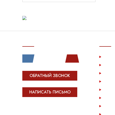
СВЯЗЬ С НАМИ
ПОКУП
Услу
Катал
Инфо
ОБРАТНЫЙ ЗВОНОК
Опла
Возв
НАПИСАТЬ ПИСЬМО
Опто
Конта
Все права защищены.
Сделано в
Module-Web
Карта