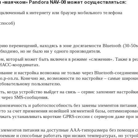
 «маячком» Pandora NAV-08 может осуществляться:
одключенный к интернету или браузер мобильного телефона
способ)
орию перемещений, находясь в зоне досягаемости Bluetooth (30-5
бходимо, но не было ни у одного производителя.
, который может быть включен в режиме «слежения». Также в ре
ОНАСС-координатах.
вание и настройка возможна не только через Bluetooth-соединени
o.p-on.ru. Конечно же, возможности по настройке – самые широки
ребовательному пользователю.
ь, когда устройство выйдет на связь – сервис запомнит настройки
и через SMS-сообщения.
кономичность и работоспособность без замены элементов питания 
нуто за счет применения новейшей элементной базы, оптимизиров
ать устанавливать короткие GPRS-сессии с сервером даже при зна
 элементов питания на доступные AAA-типоразмера без помощи сп
гоемкие и способные работать при низких температурах, но устро