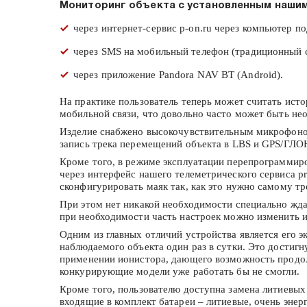
Мониторинг объекта с установленным нашим
через интернет-сервис p-on.ru через компьютер п
через SMS на мобильный телефон (традиционный 
через приложение Pandora NAV BT (Android).
На практике пользователь теперь может считать ист
мобильной связи, что довольно часто может быть нео
Изделие снабжено высокочувствительным микрофоном
запись трека перемещений объекта в LBS и GPS/ГЛ
Кроме того, в режиме эксплуатации перепрограммиро
через интерфейс нашего телеметрического сервиса pr
сконфигурировать маяк так, как это нужно самому т
При этом нет никакой необходимости специально ждат
при необходимости часть настроек можно изменить 
Одним из главных отличий устройства является его э
наблюдаемого объекта один раз в сутки. Это достиг
применении ионистора, дающего возможность продолж
конкурирующие модели уже работать бы не смогли.
Кроме того, пользователю доступна замена литиевых
входящие в комплект батареи – литиевые, очень энер