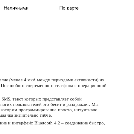
Наличными
По карте
елие (менее 4 мкА между периодами активности) из
с любого современного телефона с операционной
oth
SMS, текст которых представляет собой
ногих пользователей это бесит и раздражает. Мы
в котором программирование просто, интуитивно
маячка значительно гибче.
ие и интерфейс Bluetooth 4.2 – соединение быстро,