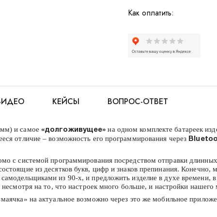
Как оплатить:
ВИДЕО
КЕЙСЫ
ВОПРОС-ОТВЕТ
7мм) и самое
на одном комплекте батареек изд
«долгоживущее»
ееся отличие – возможность его программирования через
Blueto
омо с системой программирования посредством отправки длинных 
стоящие из десятков букв, цифр и знаков препинания. Конечно, м
самодельщиками из 90-х, и предложить изделие в духе времени, 
 несмотря на то, что настроек много больше, и настройки нашего 
маячка» на актуальное возможно через это же мобильное приложен