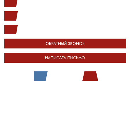
с 10.00 до 20.00
(812) 987-33-03
info@open-car.ru
ОБРАТНЫЙ ЗВОНОК
НАПИСАТЬ ПИСЬМО
Все права защищены.
Сделано в
Module-Web
Обращаем ваше внимание на то, что сайт OPENCAR.RU носит исключительно
информационный (ознакомительный) характер и ни при каких условиях не
является публичной офертой, определяемой положениями Статьи 437
Гражданского кодекса Российской Федерации. Оставляя любые персональные
данные на сайте OPENCAR, вы автоматически соглашаетесь с
политикой
конфиденциальности
.