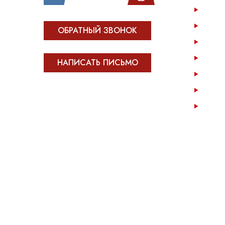
Катал
Инфо
ОБРАТНЫЙ ЗВОНОК
Опла
Возв
НАПИСАТЬ ПИСЬМО
Опто
Конта
Все права защищены.
Сделано в
Module-Web
Карта
Обращаем ваше внимание на то, что сайт OPENCAR.RU носит 
положениями Статьи 437 Гражданского кодекса Российской Ф