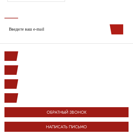
Ленинский пр. 146к1
с 10.00 до 20.00
(812) 987-33-03
info@open-car.ru
ОБРАТНЫЙ ЗВОНОК
НАПИСАТЬ ПИСЬМО