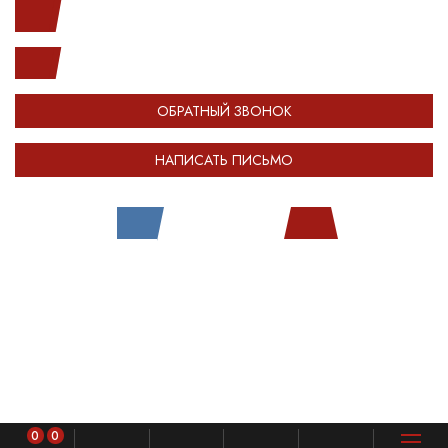
(812) 987-33-03
info@open-car.ru
ОБРАТНЫЙ ЗВОНОК
НАПИСАТЬ ПИСЬМО
Все права защищены.
Сделано в
Module-Web
Обращаем ваше внимание на то, что сайт OPENCAR.RU носит
исключительно информационный (ознакомительный) характер и ни при
каких условиях не является публичной офертой, определяемой
положениями Статьи 437 Гражданского кодекса Российской Федерации.
Оставляя любые персональные данные на сайте OPENCAR, вы
автоматически соглашаетесь с
политикой конфиденциальности
.
0
0