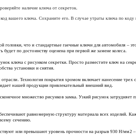
оверяйте наличие ключа от секреток.
код вашего ключа. Сохраните его. В случае утраты ключа по коду в
 головки, что и стандартные гаечные ключи для автомобиля – эт
 будет по достоинству оценена при первой же замене колеса.
унок ключа с рисунком секретки. Просто разместите ключ на секре
бства установки и снятия.
трасли. Технология покрытия хромом включает нанесение трех с
идает нашей продукции привлекательный внешний вид.
сконечное множество рисунков замка. Узкий рисунок затрудняет 
беспечивают равномерную структуру материала всех изделий. Каж
 всему сечению.
тствуют или превышают уровень прочности на разрыв 930 Н/мм2 –