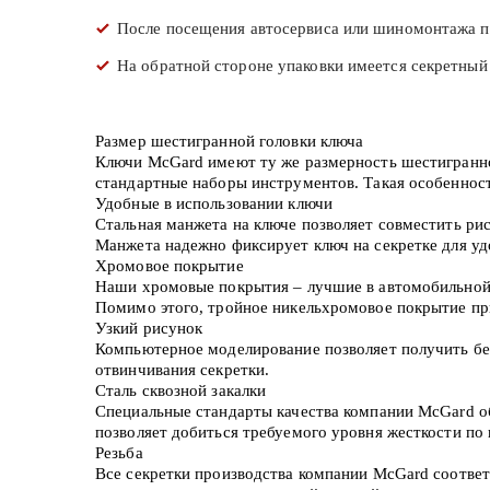
После посещения автосервиса или шиномонтажа пр
На обратной стороне упаковки имеется секретный 
Размер шестигранной головки ключа
Ключи McGard имеют ту же размерность шестигранной
стандартные наборы инструментов. Такая особенность
Удобные в использовании ключи
Стальная манжета на ключе позволяет совместить рис
Манжета надежно фиксирует ключ на секретке для удо
Хромовое покрытие
Наши хромовые покрытия – лучшие в автомобильной о
Помимо этого, тройное никельхромовое покрытие пр
Узкий рисунок
Компьютерное моделирование позволяет получить бе
отвинчивания секретки.
Сталь сквозной закалки
Специальные стандарты качества компании McGard о
позволяет добиться требуемого уровня жесткости по
Резьба
Все секретки производства компании McGard соотве