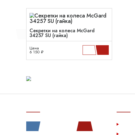
Секретки на колеса McGard
34257 SU (гайка)
Цена
6 150 ₽
СВЯЗЬ С НАМИ
ПОКУП
Услу
Катал