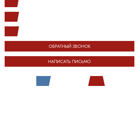
с 10.00 до 20.00
(812) 987-33-03
info@open-car.ru
ОБРАТНЫЙ ЗВОНОК
НАПИСАТЬ ПИСЬМО
Все права защищены.
Сделано в
Module-Web
Обращаем ваше внимание на то, что сайт OPENCAR.RU носит
исключительно информационный (ознакомительный) характер и ни при
каких условиях не является публичной офертой, определяемой
положениями Статьи 437 Гражданского кодекса Российской Федерации.
Оставляя любые персональные данные на сайте OPENCAR, вы
автоматически соглашаетесь с
политикой конфиденциальности
.