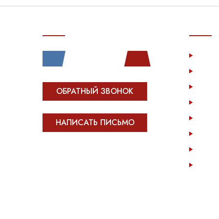
СВЯЗЬ С НАМИ
ПОКУП
Услу
Катал
Инфо
ОБРАТНЫЙ ЗВОНОК
Опла
Возв
НАПИСАТЬ ПИСЬМО
Опто
Конта
Все права защищены.
Сделано в
Module-Web
Карта