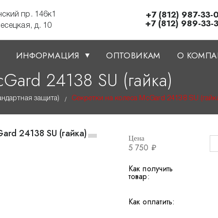
+7 (812) 987-33-
нский пр. 146к1
+7 (812) 989-33-
лесецкая, д. 10
ИНФОРМАЦИЯ
ОПТОВИКАМ
О КОМП
Gard 24138 SU (гайка)
андартная защита)
Секретки на колеса McGard 24138 SU (гайк
/
Цена
5 750 ₽
Как получить
товар:
Как оплатить: