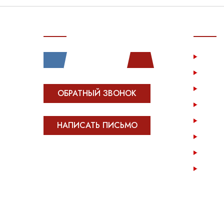
СВЯЗЬ С НАМИ
ПОКУП
Услу
Катал
Инфо
ОБРАТНЫЙ ЗВОНОК
Опла
Возв
НАПИСАТЬ ПИСЬМО
Опто
Конта
Все права защищены.
Сделано в
Module-Web
Карта