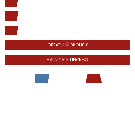
с 10.00 до 20.00
(812) 987-33-03
info@open-car.ru
ОБРАТНЫЙ ЗВОНОК
НАПИСАТЬ ПИСЬМО
Все права защищены.
Сделано в
Module-Web
Обращаем ваше внимание на то, что сайт OPENCAR.RU носит исключительно
информационный (ознакомительный) характер и ни при каких условиях не
является публичной офертой, определяемой положениями Статьи 437
Гражданского кодекса Российской Федерации. Оставляя любые персональные
данные на сайте OPENCAR, вы автоматически соглашаетесь с
политикой
конфиденциальности
.