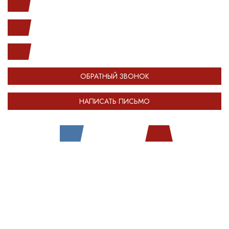
с 10.00 до 20.00
(812) 987-33-03
info@open-car.ru
ОБРАТНЫЙ ЗВОНОК
НАПИСАТЬ ПИСЬМО
Все права защищены.
Сделано в
Module-Web
Обращаем ваше внимание на то, что сайт OPENCAR.RU носит исключительно
информационный (ознакомительный) характер и ни при каких условиях не
является публичной офертой, определяемой положениями Статьи 437
Гражданского кодекса Российской Федерации. Оставляя любые персональные
данные на сайте OPENCAR, вы автоматически соглашаетесь с
политикой
конфиденциальности
.