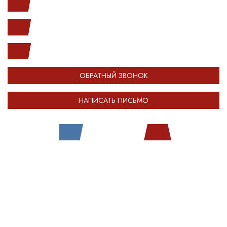
с 10.00 до 20.00
(812) 987-33-03
info@open-car.ru
ОБРАТНЫЙ ЗВОНОК
НАПИСАТЬ ПИСЬМО
Все права защищены.
Сделано в
Module-Web
Обращаем ваше внимание на то, что сайт OPENCAR.RU носит
исключительно информационный (ознакомительный) характер и ни при
каких условиях не является публичной офертой, определяемой
положениями Статьи 437 Гражданского кодекса Российской Федерации.
Оставляя любые персональные данные на сайте OPENCAR, вы
автоматически соглашаетесь с
политикой конфиденциальности
.