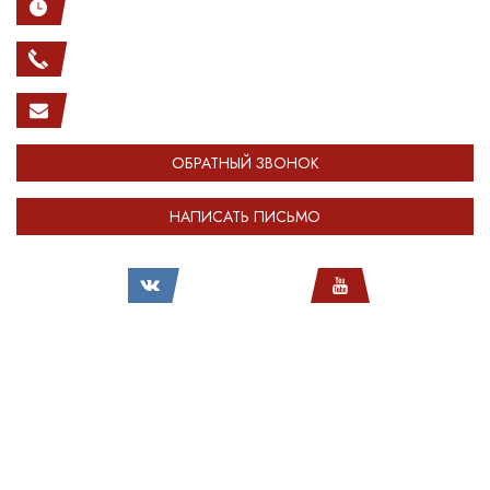
с 10.00 до 20.00
(812) 987-33-03
info@open-car.ru
ОБРАТНЫЙ ЗВОНОК
НАПИСАТЬ ПИСЬМО
Все права защищены.
Сделано в
Module-Web
Обращаем ваше внимание на то, что сайт OPENCAR.RU носит исключительно
информационный (ознакомительный) характер и ни при каких условиях не
является публичной офертой, определяемой положениями Статьи 437
Гражданского кодекса Российской Федерации. Оставляя любые персональные
данные на сайте OPENCAR, вы автоматически соглашаетесь с
политикой
конфиденциальности
.