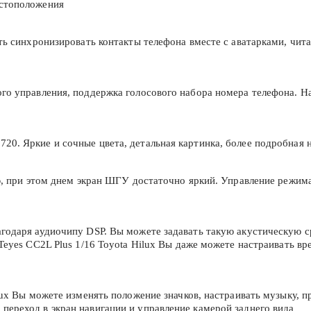
естоположения
сть синхронизировать контакты телефона вместе с аватарками, чи
го управления, поддержка голосового набора номера телефона. На 
20. Яркие и сочные цвета, детальная картинка, более подробная 
ью, при этом днем экран ШГУ достаточно яркий. Управление режим
агодаря аудиочипу DSP. Вы можете задавать такую акустическую с
Teyes CC2L Plus 1/16 Toyota Hilux Вы даже можете настраивать вр
ilux Вы можете изменять положение значков, настраивать музыку,
переход в экран навигации и управление камерой заднего вида