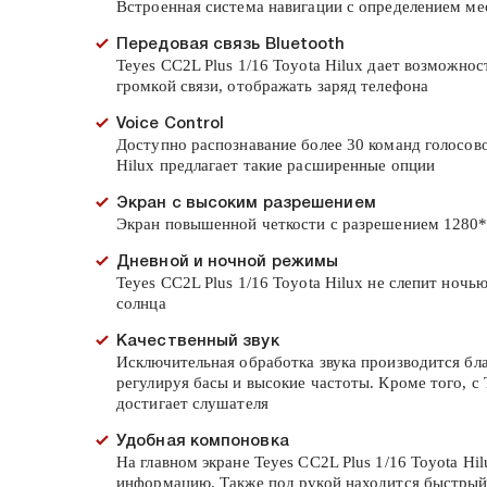
Встроенная система навигации с определением м
Передовая связь Bluetooth
Teyes CC2L Plus 1/16 Toyota Hilux дает возможно
громкой связи, отображать заряд телефона
Voice Control
Доступно распознавание более 30 команд голосово
Hilux предлагает такие расширенные опции
Экран с высоким разрешением
Экран повышенной четкости с разрешением 1280*7
Дневной и ночной режимы
Teyes CC2L Plus 1/16 Toyota Hilux не слепит ноч
солнца
Качественный звук
Исключительная обработка звука производится бл
регулируя басы и высокие частоты. Кроме того, с 
достигает слушателя
Удобная компоновка
На главном экране Teyes CC2L Plus 1/16 Toyota H
информацию. Также под рукой находится быстрый 