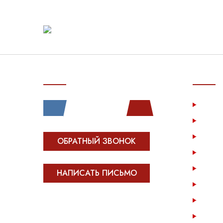
СВЯЗЬ С НАМИ
ПОКУП
Услу
Катал
Инфо
ОБРАТНЫЙ ЗВОНОК
Опла
Возв
НАПИСАТЬ ПИСЬМО
Опто
Конта
Все права защищены.
Сделано в
Module-Web
Карта