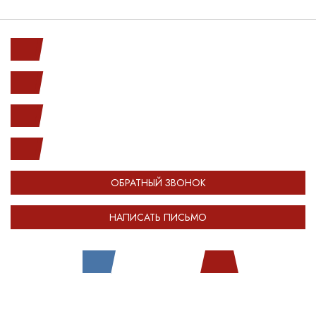
Ленинский пр. 146к1
с 10.00 до 20.00
(812) 987-33-03
info@open-car.ru
ОБРАТНЫЙ ЗВОНОК
НАПИСАТЬ ПИСЬМО
Все права защищены.
Сделано в
Module-Web