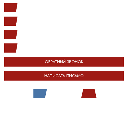
Ленинский пр. 146к1
с 10.00 до 20.00
(812) 987-33-03
info@open-car.ru
ОБРАТНЫЙ ЗВОНОК
НАПИСАТЬ ПИСЬМО
Все права защищены.
Сделано в
Module-Web
Обращаем ваше внимание на то, что сайт OPENCAR.RU носит исключительно