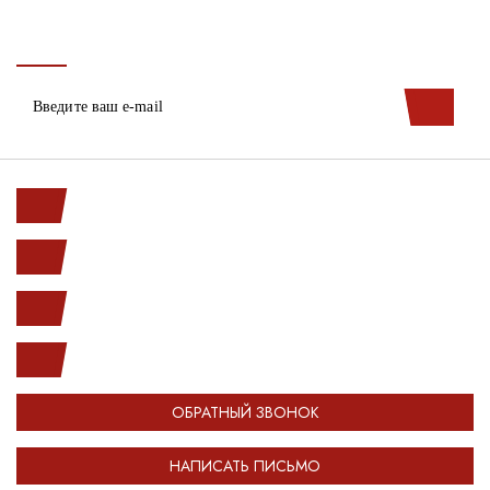
Ленинский пр. 146к1
с 10.00 до 20.00
(812) 987-33-03
info@open-car.ru
ОБРАТНЫЙ ЗВОНОК
НАПИСАТЬ ПИСЬМО