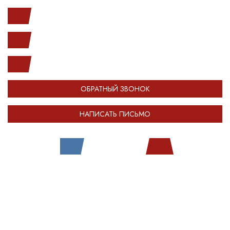
с 10.00 до 20.00
(812) 987-33-03
info@open-car.ru
ОБРАТНЫЙ ЗВОНОК
НАПИСАТЬ ПИСЬМО
Все права защищены.
Сделано в
Module-Web
Обращаем ваше внимание на то, что сайт OPENCAR.RU носит исключительно
информационный (ознакомительный) характер и ни при каких условиях не
является публичной офертой, определяемой положениями Статьи 437
Гражданского кодекса Российской Федерации. Оставляя любые персональные