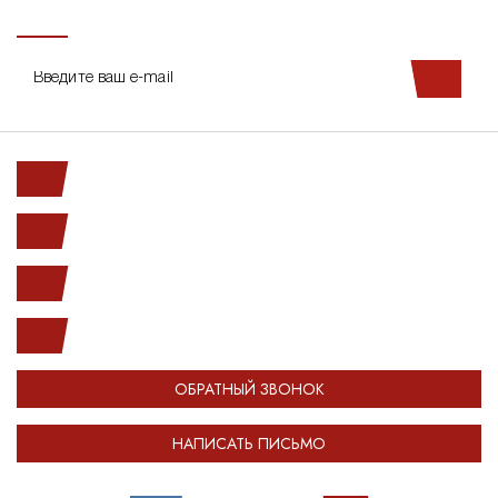
Ленинский пр. 146к1
с 10.00 до 20.00
(812) 987-33-03
info@open-car.ru
ОБРАТНЫЙ ЗВОНОК
НАПИСАТЬ ПИСЬМО