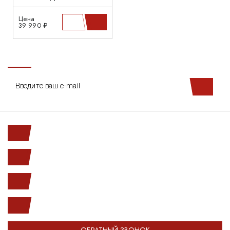
Цена
39 990 ₽
Ленинский пр. 146к1
с 10.00 до 20.00
(812) 987-33-03
info@open-car.ru