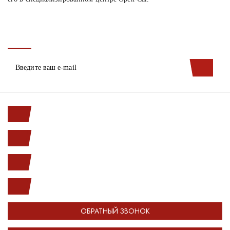
Ленинский пр. 146к1
с 10.00 до 20.00
(812) 987-33-03
info@open-car.ru
ОБРАТНЫЙ ЗВОНОК