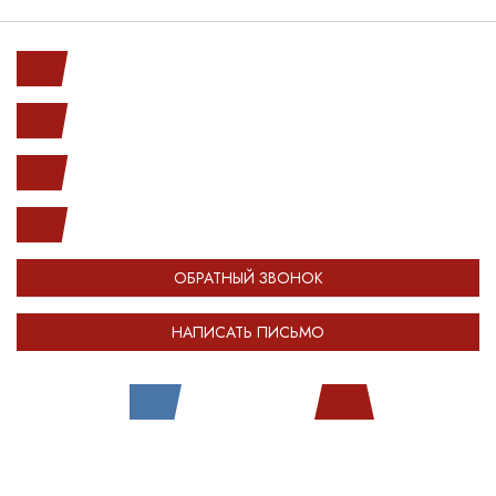
Ленинский пр. 146к1
с 10.00 до 20.00
(812) 987-33-03
info@open-car.ru
ОБРАТНЫЙ ЗВОНОК
НАПИСАТЬ ПИСЬМО
Все права защищены.
Сделано в
Module-Web