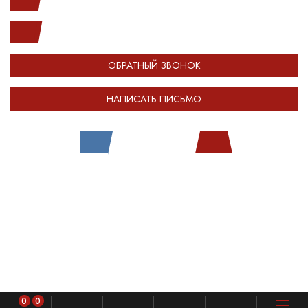
(812) 987-33-03
info@open-car.ru
ОБРАТНЫЙ ЗВОНОК
НАПИСАТЬ ПИСЬМО
Все права защищены.
Сделано в
Module-Web
Обращаем ваше внимание на то, что сайт OPENCAR.RU носит исключительно
информационный (ознакомительный) характер и ни при каких условиях не
является публичной офертой, определяемой положениями Статьи 437
Гражданского кодекса Российской Федерации. Оставляя любые персональные
данные на сайте OPENCAR, вы автоматически соглашаетесь с
политикой
конфиденциальности
.
0
0