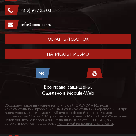
(812) 987-33-03
info@open-car.ru
ОБРАТНЫЙ ЗВОНОК
НАПИСАТЬ ПИСЬМО
Все права защищены.
Сделано в
Module-Web
Обращаем ваше внимание на то, что сайт OPENCAR.RU носит
исключительно информационный (ознакомительный) характер и ни при
каких условиях не является публичной офертой, определяемой
положениями Статьи 437 Гражданского кодекса Российской Федерации.
Оставляя любые персональные данные на сайте OPENCAR, вы
автоматически соглашаетесь с
политикой конфиденциальности
.