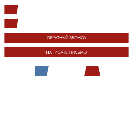
(812) 987-33-03
info@open-car.ru
ОБРАТНЫЙ ЗВОНОК
НАПИСАТЬ ПИСЬМО
Все права защищены.
Сделано в
Module-Web
Обращаем ваше внимание на то, что сайт OPENCAR.RU носит исключительно
информационный (ознакомительный) характер и ни при каких условиях не
является публичной офертой, определяемой положениями Статьи 437
Гражданского кодекса Российской Федерации. Оставляя любые персональные
данные на сайте OPENCAR, вы автоматически соглашаетесь с
политикой
конфиденциальности
.